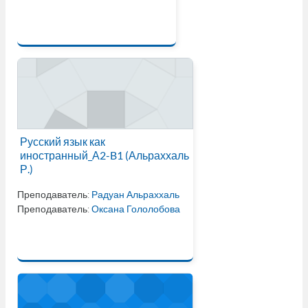
Русский язык как
иностранный_А2-B1 (Альраххаль
Р.)
Преподаватель:
Радуан Альраххаль
Преподаватель:
Оксана Гололобова