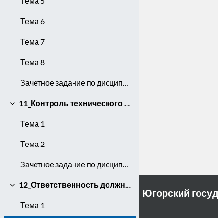
Тема 5
Тема 6
Тема 7
Тема 8
Зачетное задание по дисциплине
11_Контроль технического состояния автомобилей при возвращении на предприятие
Свернуть
Тема 1
Тема 2
Зачетное задание по дисциплине
12_Ответственность должностных лиц за правонарушения на автотранспорте
Свернуть
Югорский госу
Тема 1