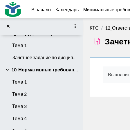
Перейти к основному содержанию
Тема 2
В начало
Календарь
Минимальные требо
Зачетное задание по дисциплине
КТС
12_Ответст
9_Оборудование рабочего места контролера
Свернуть
Зачет
Тема 1
Зачетное задание по дисциплине
Требуемы
10_Нормативные требования к состоянию автотранспортных средств, методы и технология проверки
Свернуть
Выполнить
Тема 1
Тема 2
Тема 3
Тема 4