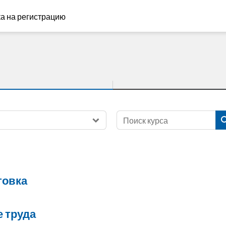
а на регистрацию
Поиск курса
товка
 труда