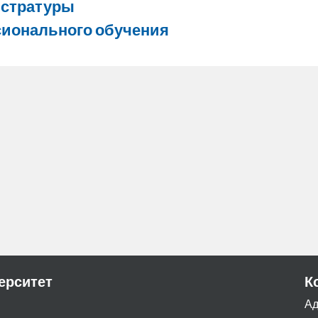
истратуры
ионального обучения
ерситет
К
Ад